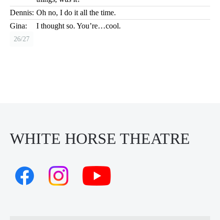
Dennis:
Oh no, I do it all the time.
Gina:
I thought so. You’re…cool.
26/27
WHITE HORSE THEATRE