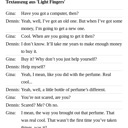
Textauszug aus 'Light Fingers'
Gina:
Have you got a computer, then?
Dennis:
Yeah, well, I’ve got an old one. But when I’ve got some
money, I’m going to get a new one.
Gina:
Cool. When are you going to get it then?
Dennis:
I don’t know. It’ll take me years to make enough money
to buy it.
Gina:
Buy it? Why don’t you just help yourself?
Dennis:
Help myself?
Gina:
Yeah, I mean, like you did with the perfume. Real
cool...
Dennis:
Yeah, well, a little bottle of perfume’s different.
Gina:
You’re not scared, are you?
Dennis:
Scared? Me? Oh no.
Gina:
I mean, the way you brought out that perfume. That
was real cool. That wasn’t the first time you’ve taken
things, was it?